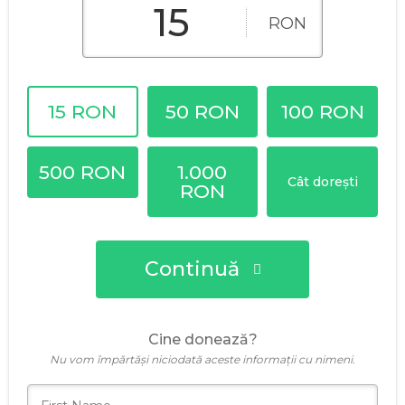
RON
15 RON
50 RON
100 RON
500 RON
1.000
Cât dorești
RON
Continuă
Cine donează?
Nu vom împărtăși niciodată aceste informații cu nimeni.