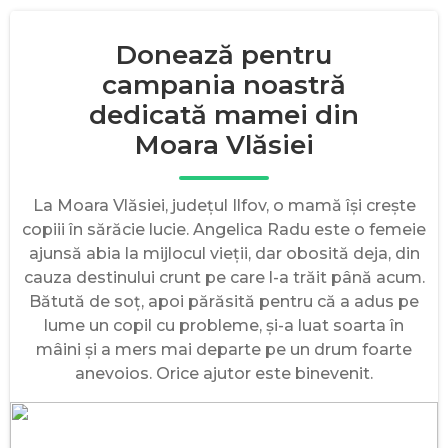
Donează pentru
campania noastră
dedicată mamei din
Moara Vlăsiei
La Moara Vlăsiei, județul Ilfov, o mamă își crește
copiii în sărăcie lucie. Angelica Radu este o femeie
ajunsă abia la mijlocul vieții, dar obosită deja, din
cauza destinului crunt pe care l-a trăit până acum.
Bătută de soț, apoi părăsită pentru că a adus pe
lume un copil cu probleme, și-a luat soarta în
mâini și a mers mai departe pe un drum foarte
anevoios. Orice ajutor este binevenit.