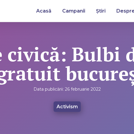
Acasă
Campanii
Știri
Despre
 civică: Bulbi d
 gratuit bucure
Data publicării:
26 februarie 2022
Activism