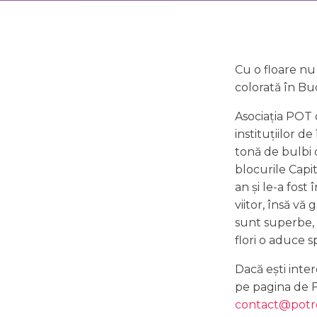
Cu o floare nu
colorată în Bu
Asociația POT o
instituțiilor 
tonă de bulbi c
blocurile Capit
an și le-a fost
viitor, însă vă
sunt superbe,
flori o aduce sp
Dacă ești inter
pe pagina de
contact@potr