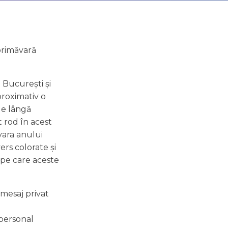
 primăvară
n București și
proximativ o
 de lângă
t rod în acest
ăvara anului
ers colorate și
pe care aceste
 mesaj privat
 personal