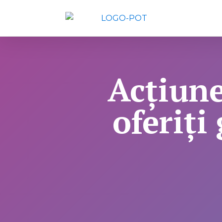
Acțiune
oferiți