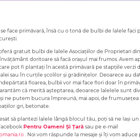
 se face primăvară, însă cu o tonă de bulbi de lalele faci
curești.
feră gratuit bulbi de lalele Asociațiilor de Proprietari di
de învățământ doritoare să facă orașul mai frumos. Avem a
are pot fi plantați în acestă primăvară pe stapțiile verzi
alei sau în curțile școlilor și grădinițelor. Deoarece au da
 îndepărtată floarea, bulbii vor mai face flori doar în prim
 garantăm că merită așteptarea, deoarece lalelele sunt div
 și ne putem bucura împreună, mai apoi, de frumusețea 
ațiilor gri, betonate.
esat să plantezi lalele lângă blocul tău, poți să ne lași un
 Facebook
Pentru Oameni Și Țară
sau pe e-mail
omania.ro
. Noi vom răspunde la mesaje și îți vom aduce