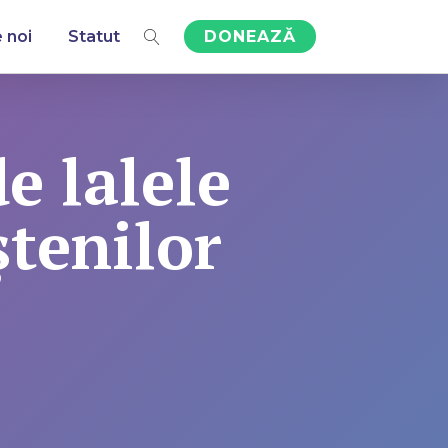
 noi
Statut
DONEAZĂ
e lalele
ștenilor