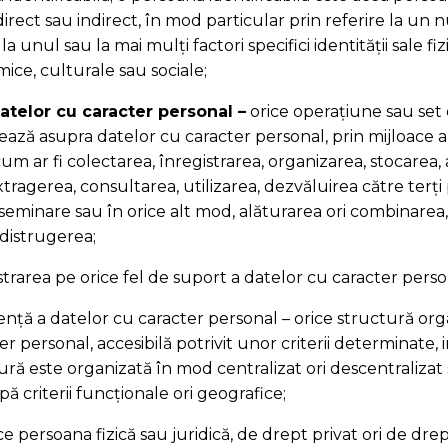
, direct sau indirect, în mod particular prin referire la un
 la unul sau la mai mulți factori specifici identității sale fizi
ice, culturale sau sociale;
atelor cu caracter personal –
orice operațiune sau set 
ează asupra datelor cu caracter personal, prin mijloace
m ar fi colectarea, înregistrarea, organizarea, stocarea,
tragerea, consultarea, utilizarea, dezvăluirea către terți 
iseminare sau în orice alt mod, alăturarea ori combinarea,
distrugerea;
strarea pe orice fel de suport a datelor cu caracter perso
ență a datelor cu caracter personal – orice structură or
r personal, accesibilă potrivit unor criterii determinate,
ură este organizată în mod centralizat ori descentralizat
ă criterii funcționale ori geografice;
ice persoana fizică sau juridică, de drept privat ori de drep