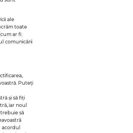
cii ale
lucrăm toate
cum ar fi:
ul comunicării
tificarea,
oastră. Puteți
 şi să fiţi
ră, iar noul
trebuie să
eavoastră
u acordul