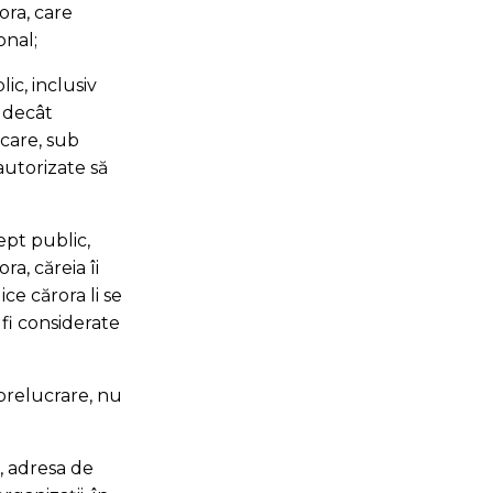
tora, care
onal;
ic, inclusiv
a decât
care, sub
autorizate să
ept public,
ra, căreia îi
ce cărora li se
fi considerate
 prelucrare, nu
, adresa de