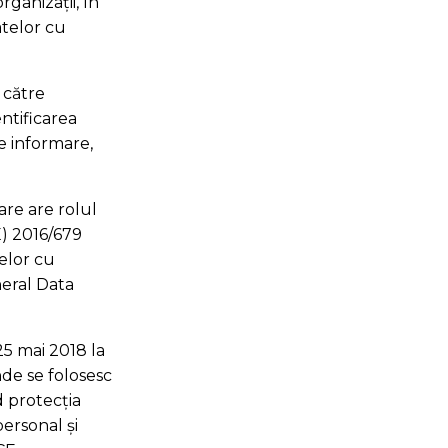
ganizații, în
atelor cu
 către
entificarea
de informare,
are are rolul
E) 2016/679
telor cu
neral Data
25 mai 2018 la
nde se folosesc
 protecția
ersonal și