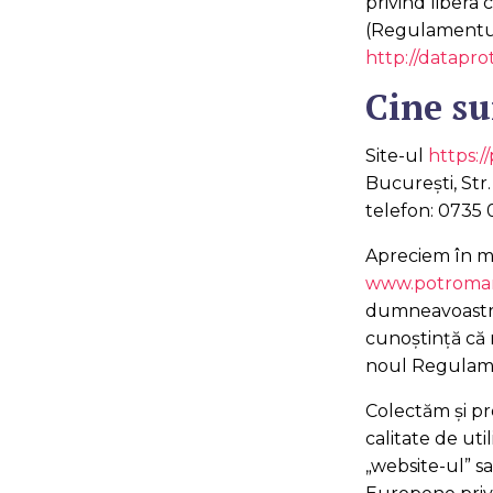
privind libera 
(Regulamentul g
http://datapr
Cine s
Site-ul
https:/
București, Str
telefon: 0735 
Apreciem în m
www.potroman
dumneavoastră
cunoștință că
noul Regulam
Colectăm și pr
calitate de uti
„website-ul” sa