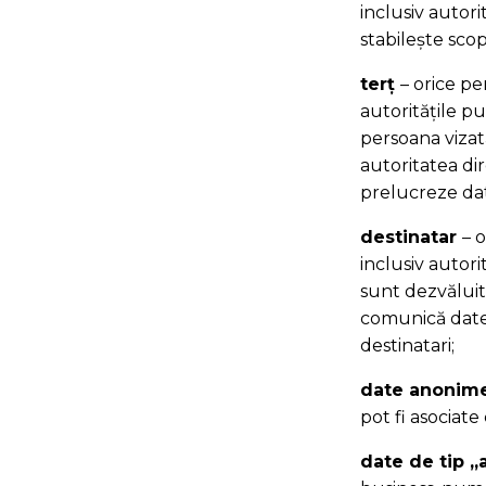
inclusiv autorit
stabilește sco
terț
– orice pe
autoritățile pub
persoana vizat
autoritatea di
prelucreze da
destinatar
– 
inclusiv autorit
sunt dezvăluite
comunică date
destinatari;
date anonim
pot fi asociate
date de tip „