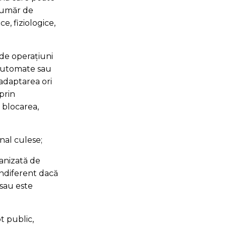
 număr de
ce, fiziologice,
de operațiuni
 automate sau
 adaptarea ori
prin
 blocarea,
nal culese;
ganizată de
 indiferent dacă
 sau este
t public,