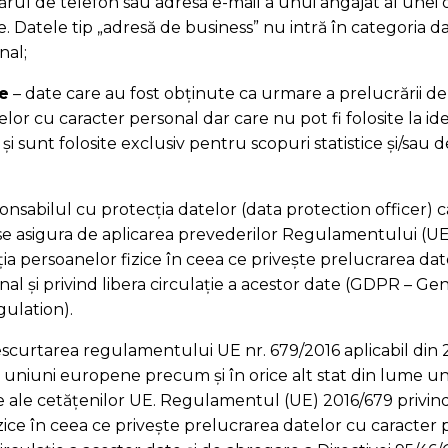
rul de telefon sau adresa e-mail a unui angajat al unei or
e. Datele tip „adresă de business” nu intră în categoria d
nal;
ce
– date care au fost obținute ca urmare a prelucrării de
lor cu caracter personal dar care nu pot fi folosite la id
i sunt folosite exclusiv pentru scopuri statistice și/sau 
nsabilul cu protecția datelor (data protection officer) c
 se asigura de aplicarea prevederilor Regulamentului (U
ția persoanelor fizice în ceea ce privește prelucrarea da
nal și privind libera circulație a acestor date (GDPR – Ge
ulation).
scurtarea regulamentului UE nr. 679/2016 aplicabil din 
ii uniuni europene precum și în orice alt stat din lume u
 ale cetățenilor UE. Regulamentul (UE) 2016/679 privind
zice în ceea ce privește prelucrarea datelor cu caracter p