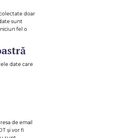
 colectate doar
 date sunt
niciun fel o
astră
rele date care
dresa de email
T şi vor fi
nu sunt