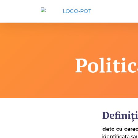
Politi
Definiți
date cu carac
identificată sa