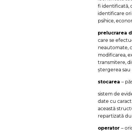
fi identificată
identificare ori
psihice, econom
prelucrarea d
care se efectu
neautomate, cu
modificarea, ex
transmitere, d
ștergerea sau 
stocarea
– pă
sistem de evid
date cu caracte
această struct
repartizată dup
operator
– or