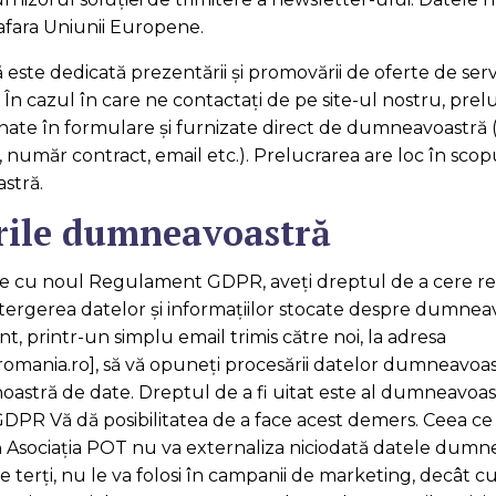
 afara Uniunii Europene.
este dedicată prezentării şi promovării de oferte de servi
. În cazul în care ne contactați de pe site-ul nostru, pre
ate în formulare şi furnizate direct de dumneavoastră (
 număr contract, email etc.). Prelucrarea are loc în scop
stră.
rile dumneavoastră
e cu noul Regulament GDPR, aveți dreptul de a cere rec
tergerea datelor și informațiilor stocate despre dumneav
t, printr-un simplu email trimis către noi, la adresa
mania.ro], să vă opuneți procesării datelor dumneavoastră
noastră de date. Dreptul de a fi uitat este al dumneavoast
R Vă dă posibilitatea de a face acest demers. Ceea ce 
că Asociația POT nu va externaliza niciodată datele dumn
e terţi, nu le va folosi în campanii de marketing, decât c