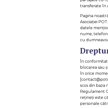
transferate în
Pagina noastră 
Asociației POT
datele menţion
nume, telefon,
cu dumneavoa
Dreptu
În conformitat
blocarea sau ș
în orice momen
[contact@potro
scos din baza 
Regulament GDP
reţineţi este 
personale cătr