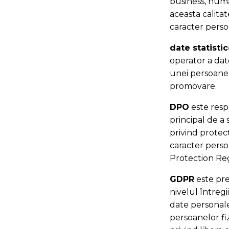
business, numă
aceasta calitat
caracter perso
date statisti
operator a date
unei persoane ș
promovare.
DPO
este respo
principal de a
privind protec
caracter perso
Protection Reg
GDPR
este pre
nivelul întreg
date personale
persoanelor fi