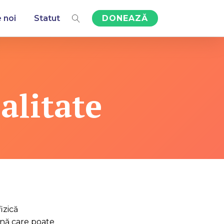
 noi
Statut
DONEAZĂ
alitate
izică
oană care poate