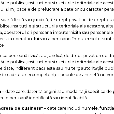
ățile publice, instituțiile și structurile teritoriale ale aces
pul și mijloacele de prelucrare a datelor cu caracter pers
rsoană fizică sau juridică, de drept privat ori de drept publ
lice, instituțiile și structurile teritoriale ale acestora, alt
ă, operatorul ori persoana împuternicită sau persoanele 
recta a operatorului sau a persoanei împuternicite, sunt 
te;
orice persoană fizică sau juridică, de drept privat ori de dr
ățile publice, instituțiile și structurile teritoriale ale acesto
 date, indiferent dacă este sau nu terț; autoritățile publi
 în cadrul unei competențe speciale de anchetă nu vor 
e
– date care, datorită originii sau modalității specifice de
 cu o persoană identificată sau identificabilă;
adresă de business”
– date care includ numele, funcția