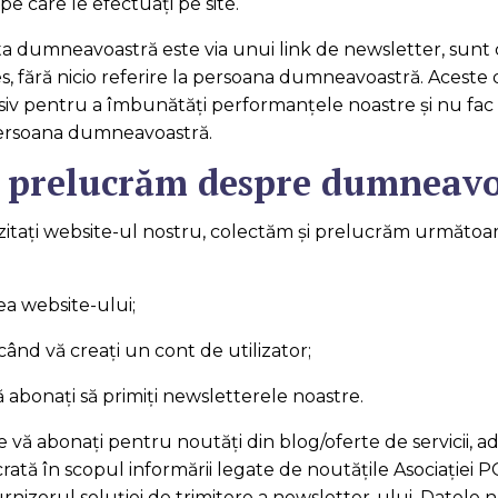
care le efectuați pe site.
ita dumneavoastră este via unui link de newsletter, sunt
s, fără nicio referire la persoana dumneavoastră. Aceste
usiv pentru a îmbunătăți performanțele noastre și nu fac 
ersoana dumneavoastră.
e prelucrăm despre dumneavo
zitaţi website-ul nostru, colectăm şi prelucrăm următoa
 website-ului;
 vă creaţi un cont de utilizator;
naţi să primiţi newsletterele noastre.
e vă abonaţi pentru noutăţi din blog/oferte de servicii, a
rată în scopul informării legate de noutăţile Asociației PO
urnizorul soluţiei de trimitere a newsletter-ului. Datele 