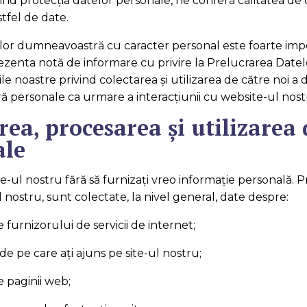
nd protecția datelor personale, ne conferă calitatea de
tfel de date.
elor dumneavoastră cu caracter personal este foarte imp
ezenta notă de informare cu privire la Prelucrarea Date
ile noastre privind colectarea și utilizarea de către noi a 
personale ca urmare a interacţiunii cu website-ul nost
rea, procesarea și utilizarea 
ale
ite-ul nostru fără să furnizați vreo informație personală. P
ul nostru, sunt colectate, la nivel general, date despre:
izorului de servicii de internet;
e care ați ajuns pe site-ul nostru;
ginii web;