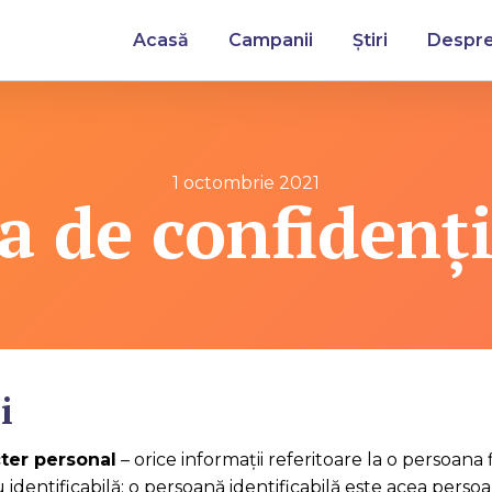
Acasă
Campanii
Știri
Despre
1 octombrie 2021
ca de confidenți
i
ter personal
– orice informații referitoare la o persoana f
u identificabilă; o persoană identificabilă este acea pers