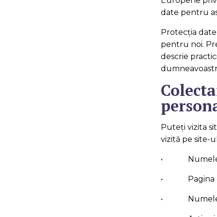
Europene privi
date pentru as
Protecţia dat
pentru noi. Pr
descrie practic
dumneavoastră 
Colecta
person
Puteți vizita s
vizită pe site-
• Numele furn
• Pagina de p
• Numele pa