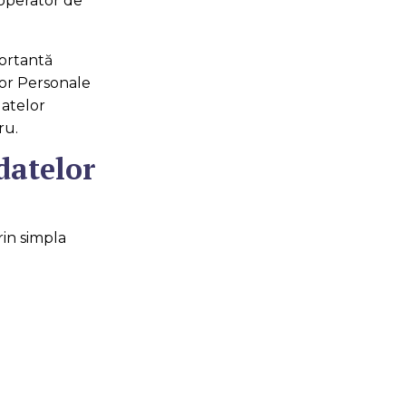
 operator de
ortantă
lor Personale
datelor
ru.
datelor
rin simpla