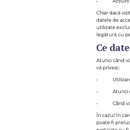
• Acțiuni pe 
Chiar dacă viz
datele de acce
utilizate excl
legătură cu p
Ce dat
Atunci când vi
vă privesc:
• Utilizarea
• Atunci când
• Când vă abo
În cazul în car
poate fi preluc
partajate cu f