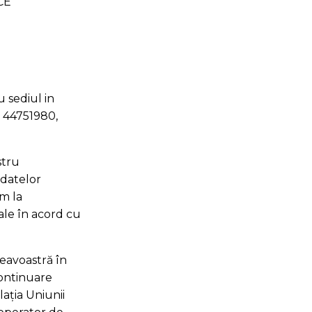
/CE
cu sediul in
ă 44751980,
stru
 datelor
m la
le în acord cu
eavoastră în
ontinuare
lația Uniunii