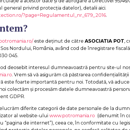
circulație a acestor date și de abrogare a Directivei 95/46
eneral privind protecția datelor), detalii aici.
otection.ro/?page=Regulamentul_nr_679_2016
.
untem?
/potromania.ro/
este deținut de către
ASOCIATIA POT
, 
. Sos Nordului, România, având cod de înregistrare fiscal
030 045.
od deosebit interesul dumneavoastră pentru site-ul no
ia.ro
. Vrem să vă asigurăm că păstrarea confidențialității
 este foarte importantă pentru noi. Totodată, vă aduce
 noi colectăm şi procesăm datele dumneavoastră persona
ent GDPR.
elucrăm diferite categorii de date personale de la dumn
lizator al website-ului
www.potromania.ro
(denumit în c
u “pagina de internet”), ceea ce, în conformitate cu legis