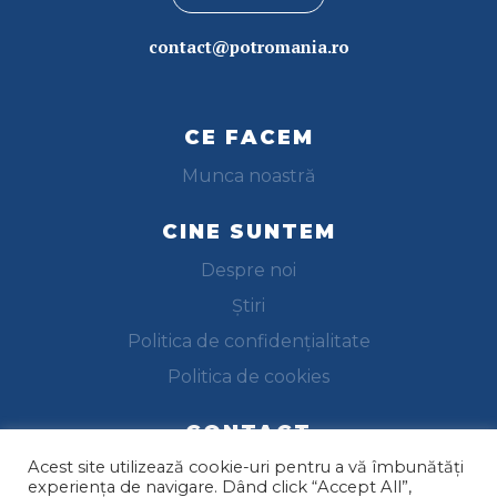
contact@potromania.ro
CE FACEM
Munca noastră
CINE SUNTEM
Despre noi
Știri
Politica de confidențialitate
Politica de cookies
CONTACT
Acest site utilizează cookie-uri pentru a vă îmbunătăți
Trimite-ne un email
experiența de navigare. Dând click “Accept All”,