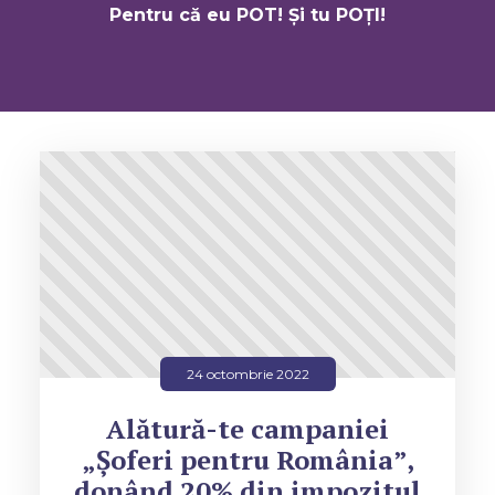
Pentru că eu POT! Și tu POȚI!
24 octombrie 2022
Alătură-te campaniei
„Șoferi pentru România”,
donând 20% din impozitul