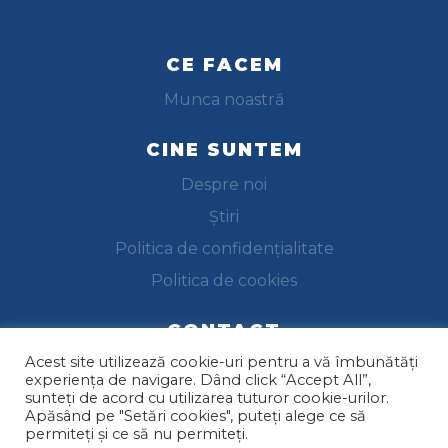
CE FACEM
Munca noastră
CINE SUNTEM
Despre noi
Știri
Politica de confidențialitate
Politica de cookies
CONTACT
Acest site utilizează cookie-uri pentru a vă îmbunătăți
Trimite-ne un email
experiența de navigare. Dând click “Accept All”,
sunteți de acord cu utilizarea tuturor cookie-urilor.
Apăsând pe "Setări cookies", puteți alege ce să
permiteți și ce să nu permiteți.