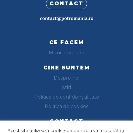
CONTACT
contact@potromania.ro
CE FACEM
Munca noastră
CINE SUNTEM
Despre noi
Știri
Politica de confidențialitate
Politica de cookies
CONTACT
Acest site utilizează cookie-uri pentru a vă îmbunătăți
Trimite-ne un email