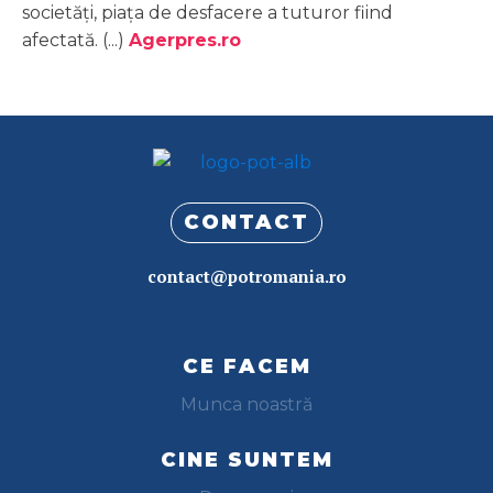
societăţi, piaţa de desfacere a tuturor fiind
afectată. (...)
Agerpres.ro
CONTACT
contact@potromania.ro
CE FACEM
Munca noastră
CINE SUNTEM