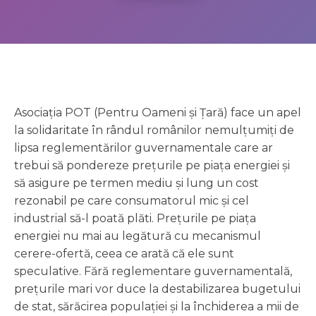
Asociaţia POT (Pentru Oameni şi Ţară) face un apel
la solidaritate în rândul românilor nemulţumiţi de
lipsa reglementărilor guvernamentale care ar
trebui să pondereze preţurile pe piaţa energiei şi
să asigure pe termen mediu şi lung un cost
rezonabil pe care consumatorul mic şi cel
industrial să-l poată plăti. Preţurile pe piaţa
energiei nu mai au legătură cu mecanismul
cerere-ofertă, ceea ce arată că ele sunt
speculative. Fără reglementare guvernamentală,
preţurile mari vor duce la destabilizarea bugetului
de stat, sărăcirea populaţiei şi la închiderea a mii de