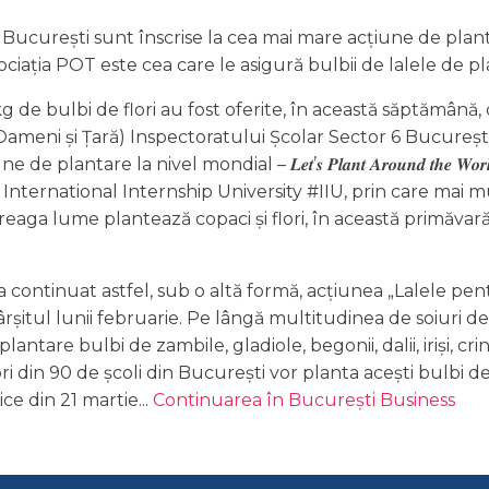
n București sunt înscrise la cea mai mare acțiune de plant
ociația POT este cea care le asigură bulbii de lalele de pl
 de bulbi de flori au fost oferite, în această săptămână, 
meni și Țară) Inspectoratului Școlar Sector 6 Bucureșt
 plantare la nivel mondial – 𝑳𝒆𝒕’𝒔 𝑷𝒍𝒂𝒏𝒕 𝑨𝒓𝒐𝒖𝒏𝒅 𝒕𝒉𝒆 𝑾𝒐𝒓
International Internship University #IIU, prin care mai m
reaga lume plantează copaci și flori, în această primăvară
a continuat astfel, sub o altă formă, acțiunea „Lalele pen
rșitul lunii februarie. Pe lângă multitudinea de soiuri de
antare bulbi de zambile, gladiole, begonii, dalii, iriși, crini
ori din 90 de școli din București vor planta acești bulbi de
ice din 21 martie...
Continuarea în București Business