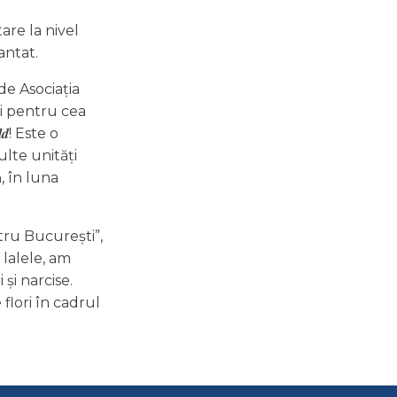
are la nivel
antat.
de Asociația
i pentru cea
𝒍𝒅! Este o
ulte unități
, în luna
tru București”,
 lalele, am
 și narcise.
 flori în cadrul