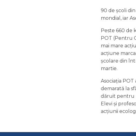
90 de școli di
mondial, iar As
Peste 660 de kg
POT (Pentru Oa
mai mare acțiune de
acțiune marca 
școlare din înt
martie.
Asociația POT 
demarată la sfâ
dăruit pentru pl
Elevi și profes
acțiunii ecolog