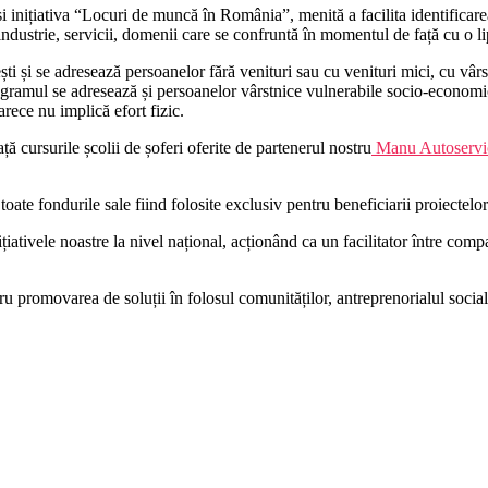
și inițiativa “Locuri de muncă în România”, menită a facilita identifica
ndustrie, servicii, domenii care se confruntă în momentul de față cu o l
i și se adresează persoanelor fără venituri sau cu venituri mici, cu vârsta
programul se adresează și persoanelor vârstnice vulnerabile socio-economic
rece nu implică efort fizic.
 cursurile școlii de șoferi oferite de partenerul nostru
Manu Autoservi
oate fondurile sale fiind folosite exclusiv pentru beneficiarii proiectelo
ițiativele noastre la nivel național, acționând ca un facilitator între com
promovarea de soluții în folosul comunităților, antreprenorialul social