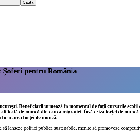
ă: Șoferi pentru România
ucurești. Beneficiarii urmează în momentul de față cursurile scolii 
calificată de muncă din cauza migrației. Însă criza forței de muncă 
ru formarea forței de muncă.
e să lanseze politici publice sustenabile, menite să promoveze competitiv