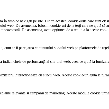
 în timp ce navigați pe site. Dintre acestea, cookie-urile care sunt clas
e-ului web. De asemenea, folosim cookie-uri de la terți care ne ajută să 
mneavoastră. De asemenea, aveți opțiunea de a renunța la aceste cookie-
i, cum ar fi partajarea conținutului site-ului web pe platformele de rețele 
a indicii cheie de performanță ai site-ului web, ceea ce ajută la furnizar
izitatorii interacționează cu site-ul web. Aceste cookie-uri ajută la furn
or reclame relevante și campanii de marketing. Aceste module cookie urmăre