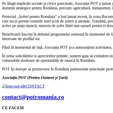
Pe lângă implicări sociale și civice punctuale, Asociația POT a lansat 
domenii strategice pentru România, precum: agricultură, transporturi, i
Proiectul „Șoferi pentru România” a fost lansat recent, în zona Bucureșt
care nu-și permit costurile unei școli de șoferi și atestate. Totodată, 
active pe piața muncii, meseria de șofer fiind mai ușoară pentru ei deoa
Beneficiarii înscriși în debutul programului urmează în momentul de față
interesate de profilul lor.
Până în momentul de față, Asociația POT și-a autosusținut activitatea, t
În urma solicitărilor și aprecierilor primite, suntem gata să extindem in
vulnerabile doritoare de oportunități de muncă în România.
POT își dorește să promoveze în România parteneriate punctuale pentru 
Asociația POT (Pentru Oameni și Țară)
CONTACT
contact@potromania.ro
CE FACEM