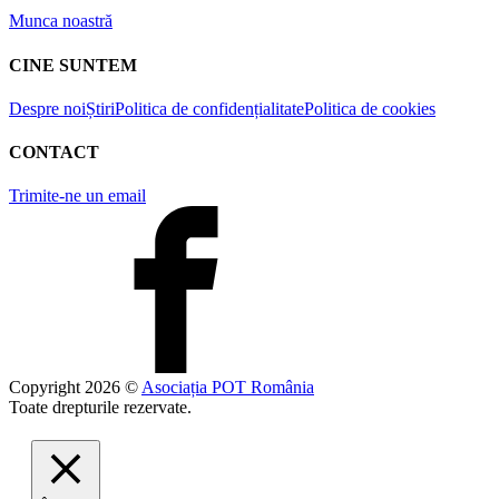
Munca noastră
CINE SUNTEM
Despre noi
Știri
Politica de confidențialitate
Politica de cookies
CONTACT
Trimite-ne un email
Copyright
2026
©
Asociația POT România
Toate drepturile rezervate.