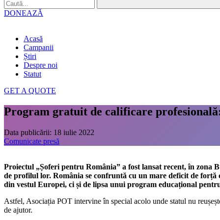
DONEAZĂ
Acasă
Campanii
Știri
Despre noi
Statut
GET A QUOTE
Program gratuit de calificare profesional
Data publicării:
18 iulie 2022
Comunicate presă
Proiectul „Șoferi pentru România” a fost lansat recent, în zona B
de profilul lor. România se confruntă cu un mare deficit de forță 
din vestul Europei, ci și de lipsa unui program educațional pent
Astfel, Asociația POT intervine în special acolo unde statul nu reușeșt
de ajutor.