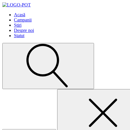
Acasă
Campanii
Știri
Despre noi
Statut
Caută
după: