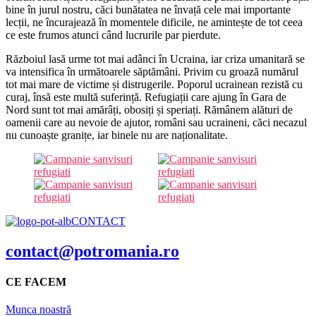
bine în jurul nostru, căci bunătatea ne învață cele mai importante
lecții, ne încurajează în momentele dificile, ne amintește de tot ceea
ce este frumos atunci când lucrurile par pierdute.
Războiul lasă urme tot mai adânci în Ucraina, iar criza umanitară se
va intensifica în următoarele săptămâni. Privim cu groază numărul
tot mai mare de victime și distrugerile. Poporul ucrainean rezistă cu
curaj, însă este multă suferință. Refugiații care ajung în Gara de
Nord sunt tot mai amărâți, obosiți și speriați. Rămânem alături de
oamenii care au nevoie de ajutor, români sau ucraineni, căci necazul
nu cunoaște granițe, iar binele nu are naționalitate.
CONTACT
contact@potromania.ro
CE FACEM
Munca noastră