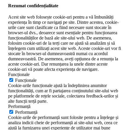
Rezumat confidențialitate
Acest site web folosește cookie-uri pentru a vă îmbunătăți
experiența în timp ce navigați pe site. Dintre acestea, cookie-
urile care sunt clasificate ca fiind necesare sunt stocate în
browser-ul dvs., deoarece sunt esențiale pentru funcționarea
funcționalităților de bază ale site-ului web. De asemenea,
folosim cookie-uri de la terți care ne ajută să analizăm și să
înțelegem cum utilizați acest site web. Aceste cookie-uri vor fi
stocate în browser-ul dumneavoastră numai cu acordul
dumneavoastră. De asemenea, aveți opțiunea de a renunța la
aceste cookie-uri. Dar renunțarea la unele dintre aceste
cookie-uri vă poate afecta experiența de navigare.
Funcționale
Funcționale
Cookie-urile funcționale ajută la îndeplinirea anumitor
funcționalități, cum ar fi partajarea conținutului site-ului web
pe platformele de rețele sociale, colectarea feedback-urilor și
alte funcții terță parte.
Performanță
Performanță
Cookie-urile de performanță sunt folosite pentru a înțelege și
analiza indicii cheie de performanță ai site-ului web, ceea ce
ajută la furnizarea unei experiențe de utilizator mai bune