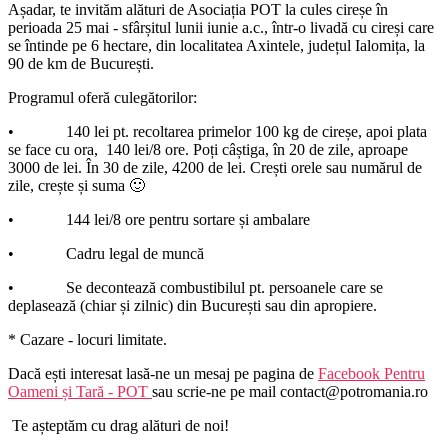
Așadar, te invităm alături de Asociația POT la cules cireșe în
perioada 25 mai - sfârșitul lunii iunie a.c., într-o livadă cu cireși care
se întinde pe 6 hectare, din localitatea Axintele, județul Ialomița, la
90 de km de București.
Programul oferă culegătorilor:
• 140 lei pt. recoltarea primelor 100 kg de cireșe, apoi plata
se face cu ora, 140 lei/8 ore. Poți câștiga, în 20 de zile, aproape
3000 de lei. În 30 de zile, 4200 de lei. Crești orele sau numărul de
zile, crește și suma 🙂
• 144 lei/8 ore pentru sortare și ambalare
• Cadru legal de muncă
• Se decontează combustibilul pt. persoanele care se
deplasează (chiar și zilnic) din București sau din apropiere.
* Cazare - locuri limitate.
Dacă ești interesat lasă-ne un mesaj pe pagina de
Facebook Pentru
Oameni și Tară - POT
sau scrie-ne pe mail contact@potromania.ro
Te așteptăm cu drag alături de noi!