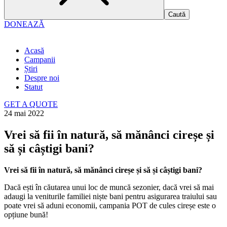
DONEAZĂ
Acasă
Campanii
Știri
Despre noi
Statut
GET A QUOTE
24 mai 2022
Vrei să fii în natură, să mănânci cireșe și
să și câștigi bani?
Vrei să fii în natură, să mănânci cireșe și să și câștigi bani?
Dacă ești în căutarea unui loc de muncă sezonier, dacă vrei să mai
adaugi la veniturile familiei niște bani pentru asigurarea traiului sau
poate vrei să aduni economii, campania POT de cules cireșe este o
opțiune bună!