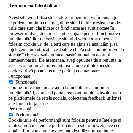
Rezumat confidențialitate
Acest site web folosește cookie-uri pentru a vă îmbunătăți
experiența în timp ce navigați pe site. Dintre acestea, cookie-
urile care sunt clasificate ca fiind necesare sunt stocate în
browser-ul dvs., deoarece sunt esențiale pentru funcționarea
funcționalităților de bază ale site-ului web. De asemenea,
folosim cookie-uri de la terți care ne ajută să analizăm și să
înțelegem cum utilizați acest site web. Aceste cookie-uri vor fi
stocate în browser-ul dumneavoastră numai cu acordul
dumneavoastră. De asemenea, aveți opțiunea de a renunța la
aceste cookie-uri. Dar renunțarea la unele dintre aceste
cookie-uri vă poate afecta experiența de navigare.
Funcționale
Funcționale
Cookie-urile funcționale ajută la îndeplinirea anumitor
funcționalități, cum ar fi partajarea conținutului site-ului web
pe platformele de rețele sociale, colectarea feedback-urilor și
alte funcții terță parte.
Performanță
Performanță
Cookie-urile de performanță sunt folosite pentru a înțelege și
analiza indicii cheie de performanță ai site-ului web, ceea ce
ajută la furnizarea unei experiențe de utilizator mai bune