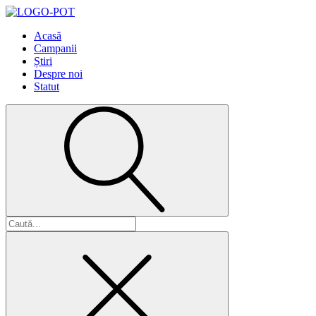
Acasă
Campanii
Știri
Despre noi
Statut
Caută
după: